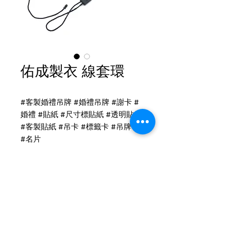
佑成製衣 線套環
#客製婚禮吊牌 #婚禮吊牌 #謝卡 #
婚禮 #貼紙 #尺寸標貼紙 #透明貼紙
#客製貼紙 #吊卡 #標籤卡 #吊牌卡
#名片
線套環客製
客製-黑色雙插頭套環
後加工：LOGO打凸
尺寸：
Tel
(02)2694-1908