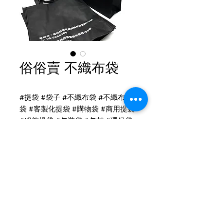
俗俗賣 不織布袋
#提袋 #袋子 #不織布袋 #不織布提
袋 #客製化提袋 #購物袋 #商用提袋
#服飾提袋 #包裝袋 #包材 #環保袋
不織布提袋印刷
不織布提袋-直式有底有側
尺寸：寬40x高43x底15cm
印刷：雙面單色印刷
Tel
(02)2694-1908
布顏色：黑色
Fax
(02)2694-9911
提把手提款