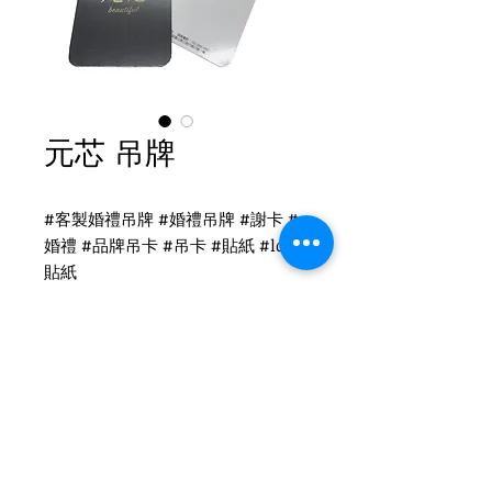
元芯 吊牌
#客製婚禮吊牌 #婚禮吊牌 #謝卡 #
婚禮 #品牌吊卡 #吊卡 #貼紙 #logo
貼紙
名片印刷
吊牌印刷-雙面亮印刷
尺寸：10x5cm
後加工：打孔3cm / 倒角5mm
Tel
(02)2694-1908
Fax
(02)2694-9911