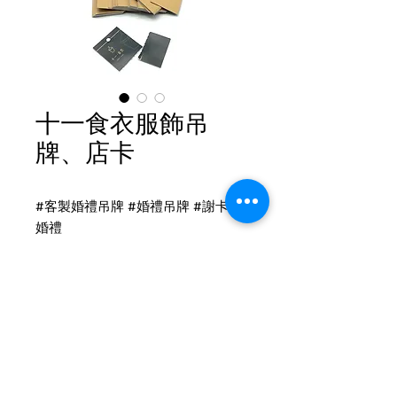
十一食衣服飾吊
牌、店卡
#客製婚禮吊牌 #婚禮吊牌 #謝卡 #
婚禮
吊牌印刷
一級卡 雙面標籤印刷
後加工：打洞+撕線
吊牌尺寸：5 x3cm
Tel
(02)2694-1908