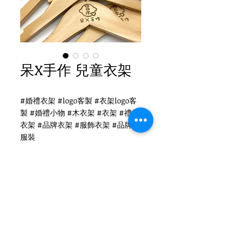
呆X手作 兒童衣架
#婚禮衣架 #logo客製 #衣架logo客
製 #婚禮小物 #木衣架 #衣架 #禮品
衣架 #品牌衣架 #服飾衣架 #品牌 #
服裝
呆X手作 衣架
WH-010CO 兒童原木衣架
圓勾頭 / 單面雷射logo
衣架尺寸：30x1.2cm
Tel
(02)2694-1908