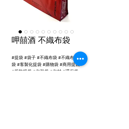
呷囍酒 不織布袋
#提袋 #袋子 #不織布袋 #不織布提
袋 #客製化提袋 #購物袋 #商用提袋
#服飾提袋 #包裝袋 #包材 #環保袋
不織布提袋印刷
※依客戶提供樣品製作
尺寸：寬63.5高44.5底15cm
側邊縫透明PVC袋:14*20cm(右側)
Tel
(02)2694-1908
雙提手(小提手30cm/長提手70cm)
Fax
(02)2694-9911
兩條繩扣(繩上有2個黑色扣頭)