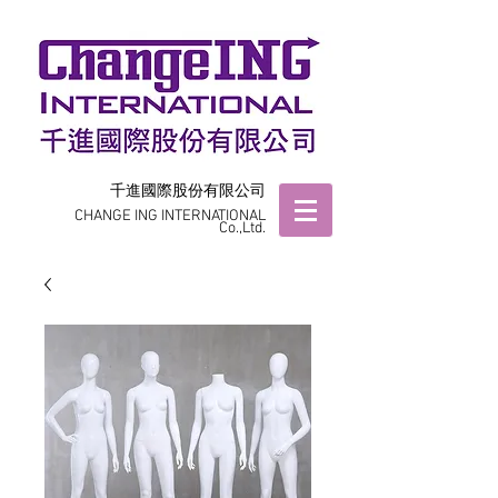
千進國際股份有限公司
CHANGE ING INTERNATIONAL
Co.,Ltd.