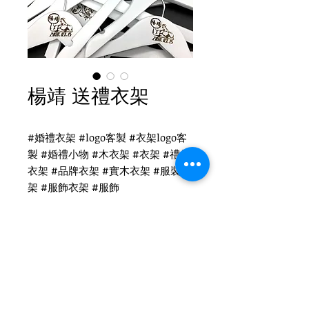
楊靖 送禮衣架
#婚禮衣架 #logo客製 #衣架logo客
製 #婚禮小物 #木衣架 #衣架 #禮品
衣架 #品牌衣架 #實木衣架 #服裝衣
架 #服飾衣架 #服飾
楊靖客製衣架
WH-010W 白木衣架
圓勾頭 / 單面雷射logo
衣架尺寸：38x1.2cm / 44x1.2cm /
Tel
(02)2694-1908