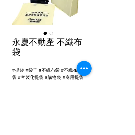
永慶不動產 不織布
袋
#提袋 #袋子 #不織布袋 #不織布提
袋 #客製化提袋 #購物袋 #商用提袋
#服飾提袋 #包裝袋 #包材 #環保袋
不織布提袋印刷
不織布提袋-直式有底有側
中：寬38高30底10cm
印刷：雙面單色印刷
Tel
(02)2694-1908
布顏色：YC188