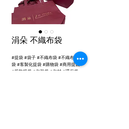
涓朵 不織布袋
#提袋 #袋子 #不織布袋 #不織布提
袋 #客製化提袋 #購物袋 #商用提袋
#服飾提袋 #包裝袋 #包材 #環保袋
不織布提袋印刷
4.有底無側 不織布袋
小：寬33 高26 底10cm
印刷：雙面單色-仿金印刷
Tel
(02)2694-1908
布顏色：R78A
Fax
(02)2694-9911
手提式提把