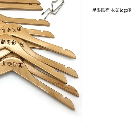
星樂民宿 衣架logo
WH-010 原木色木衣
圓勾頭 / 單面雷射log
衣架尺寸：38x1.2cm