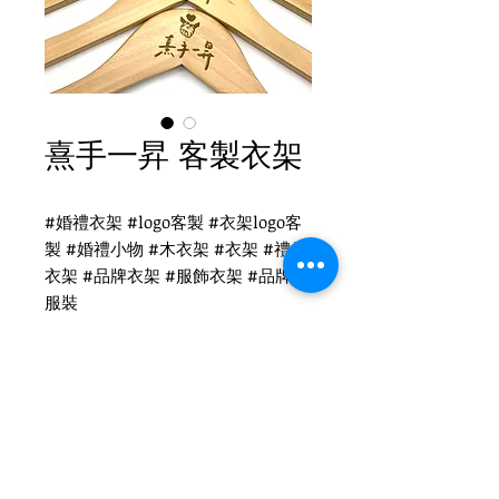
熹手一昇 客製衣架
#婚禮衣架 #logo客製 #衣架logo客
製 #婚禮小物 #木衣架 #衣架 #禮品
衣架 #品牌衣架 #服飾衣架 #品牌 #
服裝
熹手一昇 雷射客製
WH-019O 原木衣架
扁勾頭 / 單面雷射logo
衣架尺寸：44x1.2cm
Tel
(02)2694-1908