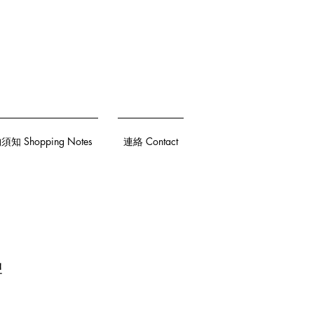
知 Shopping Notes
連絡 Contact
牌