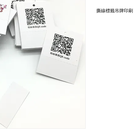
撕線標籤吊牌印刷
一級卡-雙面印刷
後加工：開洞3mm+
尺寸：4.5x6.5cm