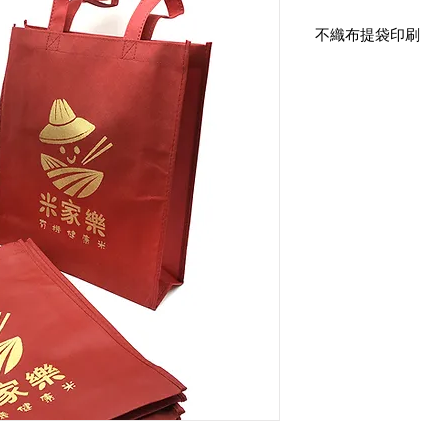
不織布提袋印刷
不織布提袋-直式有底
尺寸：寬30x高35x底1
印刷：雙面仿金印刷
布顏色：R252B
提把肩背式60cm
※提把加固