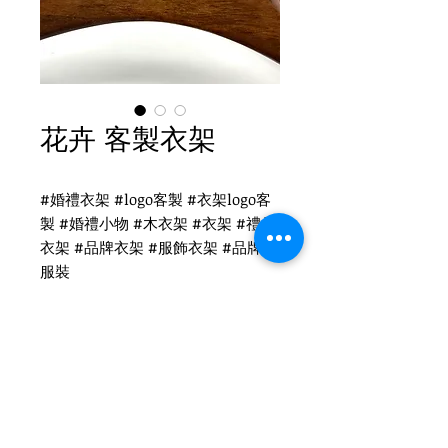
花卉 客製衣架
#婚禮衣架 #logo客製 #衣架logo客
製 #婚禮小物 #木衣架 #衣架 #禮品
衣架 #品牌衣架 #服飾衣架 #品牌 #
服裝
花卉客製衣架
WH-023 復古衣架
扁勾頭 / 單面雷射logo
衣架尺寸：44x4.5cm
Tel
(02)2694-1908