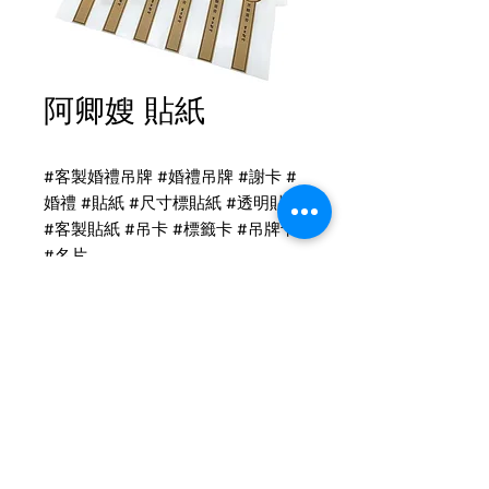
阿卿嫂 貼紙
#客製婚禮吊牌 #婚禮吊牌 #謝卡 #
婚禮 #貼紙 #尺寸標貼紙 #透明貼紙
#客製貼紙 #吊卡 #標籤卡 #吊牌卡
#名片
吊卡印刷
黑糖薑膏 模造貼
​​​​​​尺寸：4.5 x 14.7 cm
Tel
(02)2694-1908
Fax
(02)2694-9911
22154新北市汐止區環河街185巷7號