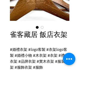
雀客藏居 飯店衣架
#婚禮衣架 #logo客製 #衣架logo客
製 #婚禮小物 #木衣架 #衣架 #禮品
衣架 #品牌衣架 #實木衣架 #服裝衣
架 #服飾衣架 #服飾
雀客藏居 衣架客製
WH-011 復古木衣架
圓勾頭 / 單面雷射logo
衣架尺寸：44x1.2cm
Tel
(02)2694-1908