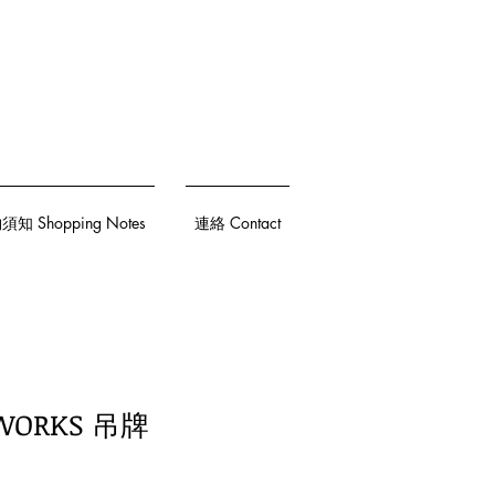
知 Shopping Notes
連絡 Contact
WORKS 吊牌