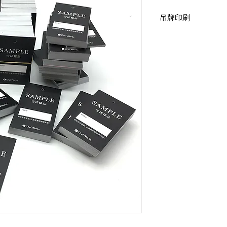
吊牌印刷
雙面霧-吊牌
後加工：打洞
吊牌尺寸：9 x 5.4cm