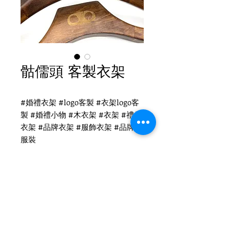
骷儒頭 客製衣架
#婚禮衣架 #logo客製 #衣架logo客
製 #婚禮小物 #木衣架 #衣架 #禮品
衣架 #品牌衣架 #服飾衣架 #品牌 #
服裝
骷儒頭 客製衣架
WH-023 復古衣架
扁勾頭 / 單面雷射logo
衣架尺寸：44x4.5cm
Tel
(02)2694-1908