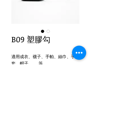
B09 塑膠勾
適用成衣、襪子、手帕、絲巾、手
套、帽子 ....... 等
Product Info
B09 Plastic hook 塑膠襪勾
1. Size: H 45cm W 100mm
2. Color: white, black
Tel
(02)2694-1908
3. Packaging: 30 kg / Bag
Fax
(02)2694-9911
4. Count: 300 pcs / Kg
22154新北市汐止區環河街185巷7號