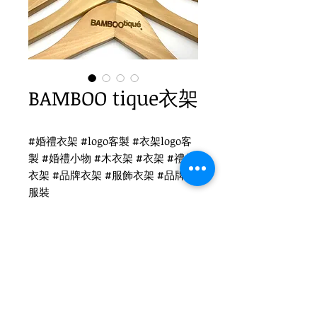
BAMBOO tique衣架
#婚禮衣架 #logo客製 #衣架logo客
製 #婚禮小物 #木衣架 #衣架 #禮品
衣架 #品牌衣架 #服飾衣架 #品牌 #
服裝
BAMBOO tique 雷射客製
WH-019O 原木衣架
扁勾頭 / 單面雷射logo
衣架尺寸：44x1.2cm
Tel
(02)2694-1908