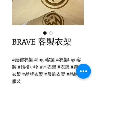
BRAVE 客製衣架
#婚禮衣架 #logo客製 #衣架logo客
製 #婚禮小物 #木衣架 #衣架 #禮品
衣架 #品牌衣架 #服飾衣架 #品牌 #
服裝
BRAVE 客製衣架
WH-019N 未上漆衣架
扁勾頭 / 單面雷射logo
衣架尺寸：44x1.2cm
Tel
(02)2694-1908