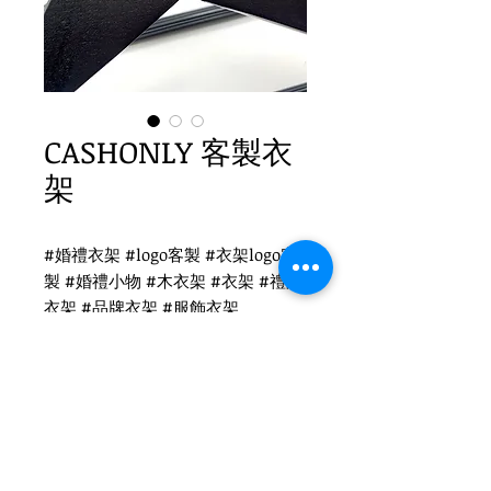
CASHONLY 客製衣
架
#婚禮衣架 #logo客製 #衣架logo客
製 #婚禮小物 #木衣架 #衣架 #禮品
衣架 #品牌衣架 #服飾衣架
CASHONLY 衣架logo客製
WH-015B 黑木衣架
扁勾頭 / 單面雷射logo
衣架尺寸：44x1.2cm