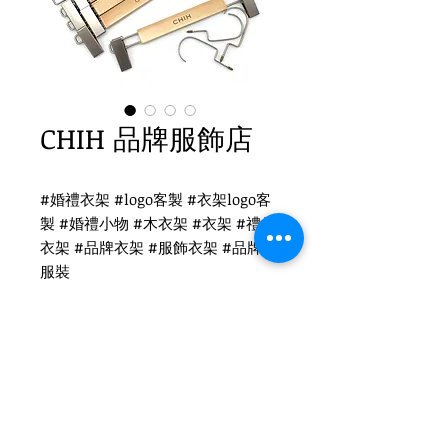
CHIH 品牌服飾店
#婚禮衣架 #logo客製 #衣架logo客
製 #婚禮小物 #木衣架 #衣架 #禮品
衣架 #品牌衣架 #服飾衣架 #品牌 #
服裝
CHIH衣架logo客製
WH-020O 原木衣架
扁勾頭 / 單面雷射logo
衣架尺寸：38x1.2cm
Tel
(02)2694-1908