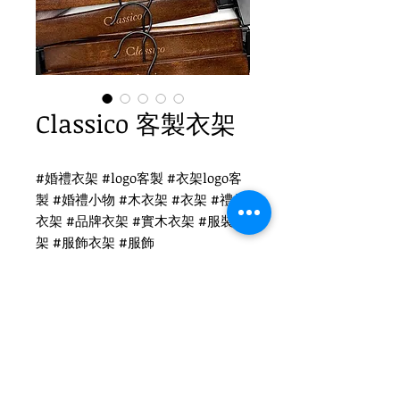
Classico 客製衣架
#婚禮衣架 #logo客製 #衣架logo客
製 #婚禮小物 #木衣架 #衣架 #禮品
衣架 #品牌衣架 #實木衣架 #服裝衣
架 #服飾衣架 #服飾
Classico 衣架客製
WH-011 復古木衣架
圓勾頭 / 單面雷射logo
衣架尺寸：44x1.2cm
Tel
(02)2694-1908