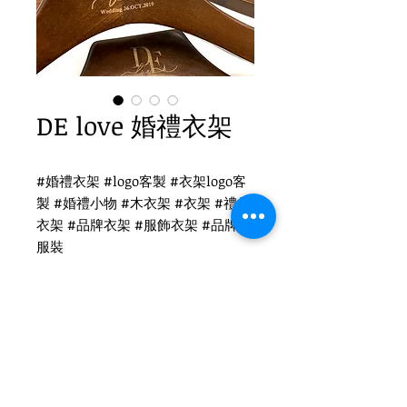
DE love 婚禮衣架
#婚禮衣架 #logo客製 #衣架logo客
製 #婚禮小物 #木衣架 #衣架 #禮品
衣架 #品牌衣架 #服飾衣架 #品牌 #
服裝
DE love 婚禮衣架
WH-017 復古衣架
扁勾頭 / 單面雷射logo
衣架尺寸：42x1.2cm
Tel
(02)2694-1908