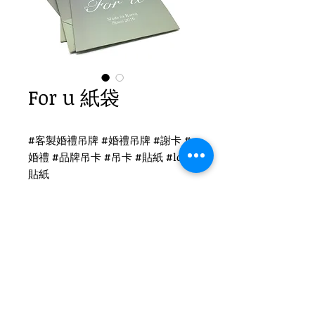
For u 紙袋
#客製婚禮吊牌 #婚禮吊牌 #謝卡 #
婚禮 #品牌吊卡 #吊卡 #貼紙 #logo
貼紙
提袋印刷
紙袋印刷-大3K
顏色：001白繩 / 霧面印刷
尺寸：30.5x11x27cm
Tel
(02)2694-1908
Fax
(02)2694-9911