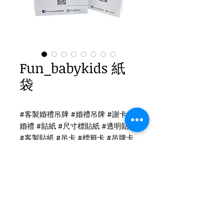
Fun_babykids 紙
袋
#客製婚禮吊牌 #婚禮吊牌 #謝卡 #
婚禮 #貼紙 #尺寸標貼紙 #透明貼紙
#客製貼紙 #吊卡 #標籤卡 #吊牌卡
#名片
紙袋印刷
大3K 紙袋印刷
22銀色長繩 / 表面印刷霧面
尺寸：30.5x11x27cm