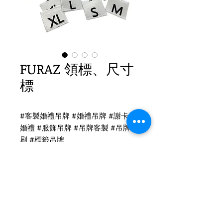
FURAZ 領標、尺寸
標
#客製婚禮吊牌 #婚禮吊牌 #謝卡 #
婚禮 #服飾吊牌 #吊牌客製 #吊牌印
刷 #標籤吊牌
領標印刷
標籤 (216/009)
顏色：銀灰底 黑字
尺寸：7X1.5CM