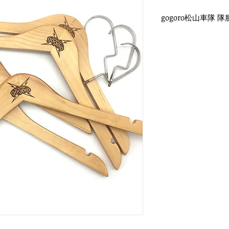
gogoro松山車隊 隊
WH-019O 原木色木
扁勾頭 / 單面雷射log
衣架尺寸：38x1.2cm