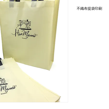
不織布提袋印刷
直式有底有側 不織布
尺寸：寬30高38底10
印刷：雙面單色印刷
手提式提把+提把撞色
布顏色：YC188
手提款顏色：E18