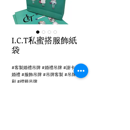
I.C.T私蜜搭服飾紙
袋
#客製婚禮吊牌 #婚禮吊牌 #謝卡 #
婚禮 #服飾吊牌 #吊牌客製 #吊牌印
刷 #標籤吊牌
I.C.T私蜜搭印刷
全開棉繩手提袋
尺寸：40x12x55cm