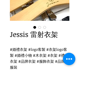
Jessis 雷射衣架
#婚禮衣架 #logo客製 #衣架logo客
製 #婚禮小物 #木衣架 #衣架 #禮品
衣架 #品牌衣架 #服飾衣架 #品牌 #
服裝
Jessis 衣架logo客製
WH-014CO 兒童原木衣架
圓勾頭 / 單面雷射logo
衣架尺寸：32x1.2cm
Tel
(02)2694-1908