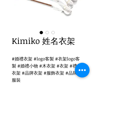
Kimiko 姓名衣架
#婚禮衣架 #logo客製 #衣架logo客
製 #婚禮小物 #木衣架 #衣架 #禮品
衣架 #品牌衣架 #服飾衣架 #品牌 #
服裝
Kimiko姓名衣架 LOGO客製
WH-013R 紅木西裝衣架
圓勾頭 / 單面雷射logo
衣架尺寸：44x4.5cm
Tel
(02)2694-1908