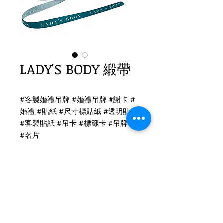
LADY'S BODY 緞帶
#客製婚禮吊牌 #婚禮吊牌 #謝卡 #
婚禮 #貼紙 #尺寸標貼紙 #透明貼紙
#客製貼紙 #吊卡 #標籤卡 #吊牌卡
#名片
緞帶印刷
緞帶 單面印刷
底顏色：PATONE 561CP
印刷色：PATONE 466CP
Tel
(02)2694-1908