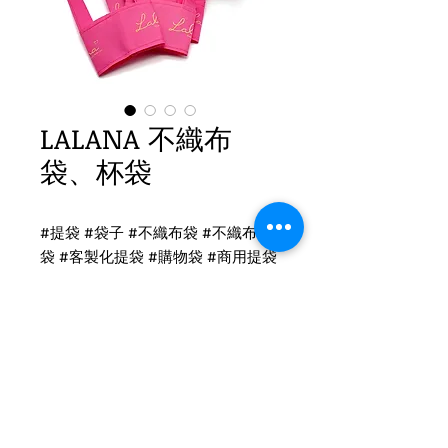
LALANA 不織布
袋、杯袋
#提袋 #袋子 #不織布袋 #不織布提
袋 #客製化提袋 #購物袋 #商用提袋
#服飾提袋 #包裝袋 #包材 #環保袋
不織布提袋印刷
有底無側-不織布袋
小：寬33高26底10cm
印刷：雙面單色印刷
Tel
(02)2694-1908
布顏色：RC284