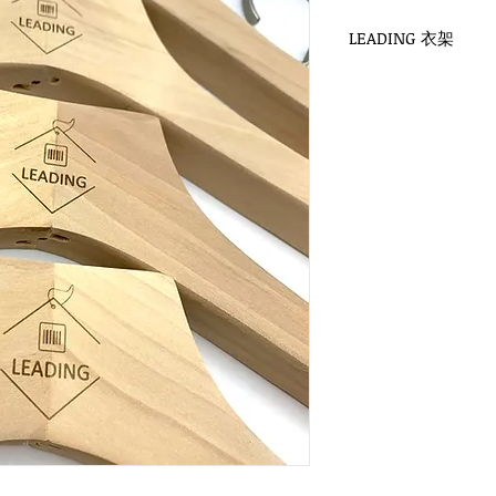
LEADING 衣架
WH-022N 未上漆衣
鎳扁勾頭 / 單面雷射lo
衣架尺寸：44x3cm