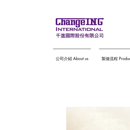
公司介紹 About us
製做流程 Producti