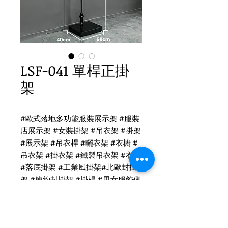
LSF-041 單桿正掛
架
#
歐式落地多功能服裝展示架
#
服裝
店展示架
#
女裝掛架
#
吊衣架
#
掛架
#
展示架
#
吊衣桿
#
曬衣架
#
衣櫥
#
吊衣架
#
掛衣架
#
鐵製吊衣架
#
衣架
#
落底掛架
#
工業風掛架
#
北歐封掛
架
#
簡約封掛架
#
掛桿
#
男女服飾側
掛架
#
落地掛架
#
服飾落地展架
#
流
水台
#
中島架
#
正掛架