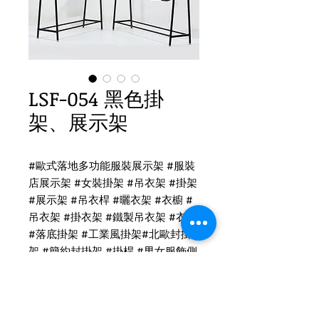
LSF-054 黑色掛
架、展示架
#
歐式落地多功能服裝展示架
#
服裝
店展示架
#
女裝掛架
#
吊衣架
#
掛架
#
展示架
#
吊衣桿
#
曬衣架
#
衣櫥
#
吊衣架
#
掛衣架
#
鐵製吊衣架
#
衣架
#
落底掛架
#
工業風掛架
#
北歐封掛
架
#
簡約封掛架
#
掛桿
#
男女服飾側
掛架
#
落地掛架
#
服飾落地展架
#
流
水台
#
中島架
#
正掛架