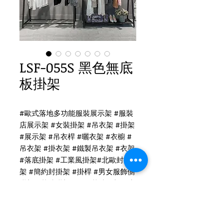
LSF-055S 黑色無底
板掛架
#
歐式落地多功能服裝展示架
#
服裝
店展示架
#
女裝掛架
#
吊衣架
#
掛架
#
展示架
#
吊衣桿
#
曬衣架
#
衣櫥
#
吊衣架
#
掛衣架
#
鐵製吊衣架
#
衣架
#
落底掛架
#
工業風掛架
#
北歐封掛
架
#
簡約封掛架
#
掛桿
#
男女服飾側
掛架
#
落地掛架
#
服飾落地展架
#
流
水台
#
中島架
#
正掛架