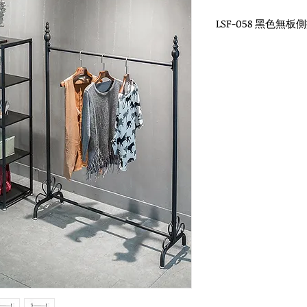
LSF-058 黑色無
款式尺寸：
中款//長120 x 寬40 x
大款//長150 x 寬40 x
貨況：下單製作
製作：
15
個工作天
(
不
材質：金屬鐵烤漆，
顏色：白色、霧黑色
適用場合：服裝店、
如需另作尺寸，可以
★
工業風簡約設計、
★
表面烤漆防鏽處理