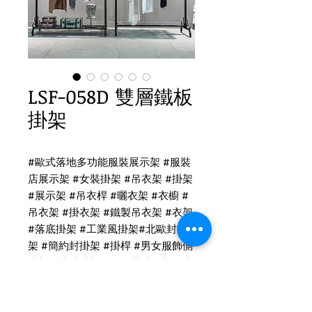
LSF-058D 雙層鐵板
掛架
#
歐式落地多功能服裝展示架
#
服裝
店展示架
#
女裝掛架
#
吊衣架
#
掛架
#
展示架
#
吊衣桿
#
曬衣架
#
衣櫥
#
吊衣架
#
掛衣架
#
鐵製吊衣架
#
衣架
#
落底掛架
#
工業風掛架
#
北歐封掛
架
#
簡約封掛架
#
掛桿
#
男女服飾側
掛架
#
落地掛架
#
服飾落地展架
#
流
水台
#
中島架
#
正掛架