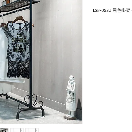
LSF-058U 黑色掛
款式尺寸：
中款//長120 x 寬40 x
大款//長150 x 寬40 x
貨況：下單製作
製作：
15
個工作天
(
不
材質：金屬鐵烤漆，
顏色：白色、霧黑色
適用場合：服裝店、
如需另作尺寸，可以
★
工業風簡約設計、
★
表面烤漆防鏽處理