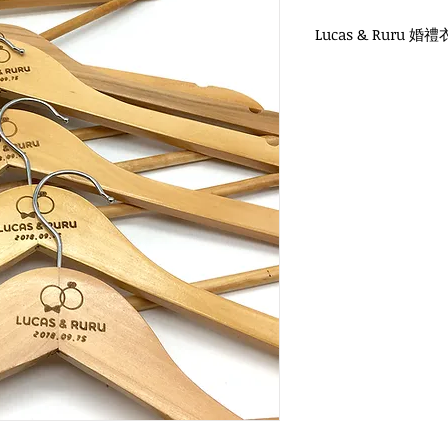
Lucas & Ruru 婚
WH-011O 原木衣架
圓勾頭 / 單面雷射log
衣架尺寸：44x1.2cm