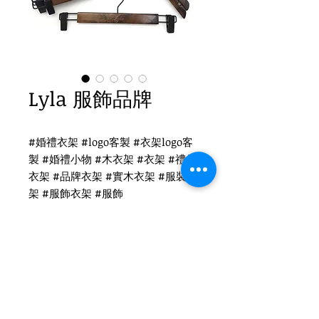
Lyla 服飾品牌
#婚禮衣架 #logo客製 #衣架logo客
製 #婚禮小物 #木衣架 #衣架 #禮品
衣架 #品牌衣架 #實木衣架 #服裝衣
架 #服飾衣架 #服飾
Lyla 服飾衣架客製
WH-010 復古木衣架
圓勾頭 / 單面雷射logo
衣架尺寸：38x1.2cm
Tel
(02)2694-1908