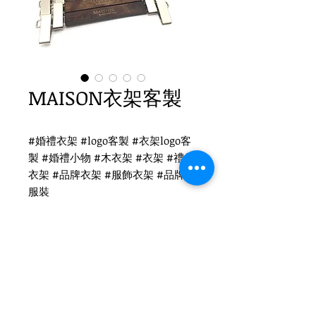
MAISON衣架客製
#婚禮衣架 #logo客製 #衣架logo客
製 #婚禮小物 #木衣架 #衣架 #禮品
衣架 #品牌衣架 #服飾衣架 #品牌 #
服裝
MAISON衣架客製logo
WH-032 復古衣架
鎳色扁勾 / 單面雷射logo
衣架尺寸：44x1.2cm
Tel
(02)2694-1908