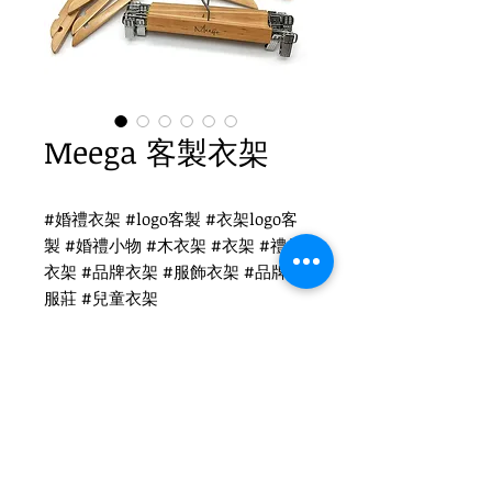
Meega 客製衣架
#婚禮衣架 #logo客製 #衣架logo客
製 #婚禮小物 #木衣架 #衣架 #禮品
衣架 #品牌衣架 #服飾衣架 #品牌 #
服莊 #兒童衣架
Meega logo客製
WH-010O 原木衣架
圓勾頭 / 單面雷射logo
衣架尺寸：38x1.2cm
Tel
(02)2694-1908