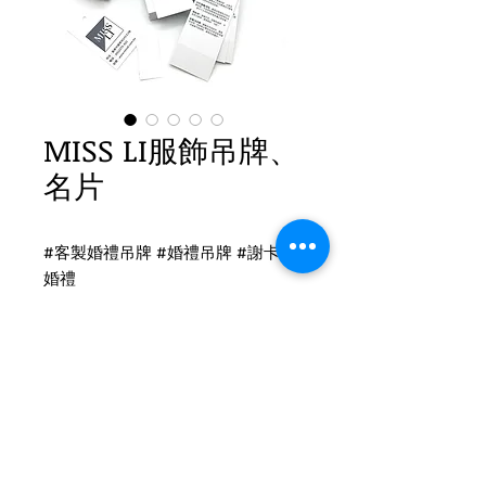
MISS LI服飾吊牌、
名片
#客製婚禮吊牌 #婚禮吊牌 #謝卡 #
婚禮
撕線標籤吊牌印刷
雙面霧印刷
後加工：撕線+開洞
吊牌尺寸：9 x 4cm
Tel
(02)2694-1908