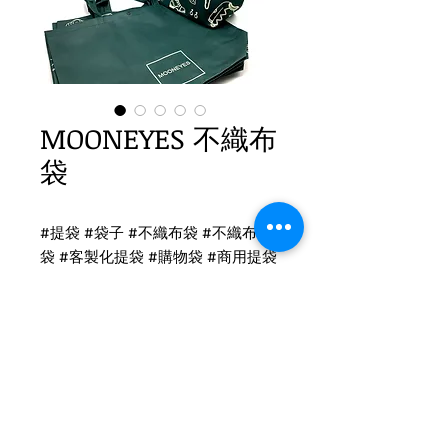
MOONEYES 不織布
袋
#提袋 #袋子 #不織布袋 #不織布提
袋 #客製化提袋 #購物袋 #商用提袋
#服飾提袋 #包裝袋 #包材 #環保袋
不織布提袋印刷
1.直式有底有側 不織布袋
小：寬30高25底10cm
印刷：雙面不同單色印刷
Tel
(02)2694-1908
後加工：黑色扣子